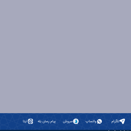
تلگرام
واتساپ
سروش
پیام رسان بله
ایتا