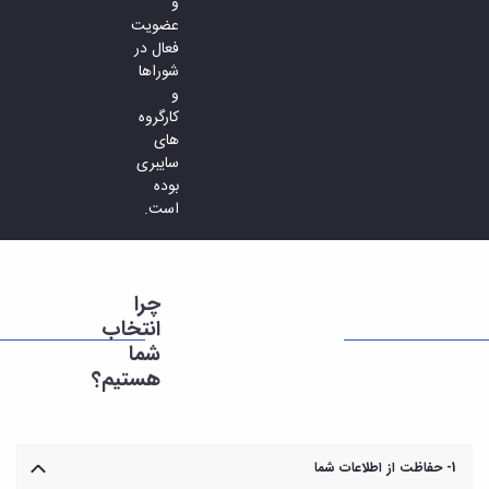
و
عضویت
فعال در
شوراها
و
کارگروه
های
سایبری
بوده
است.
چرا
انتخاب
شما
هستیم؟
1- حفاظت از اطلاعات شما