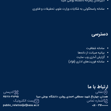
دبیرستان پسرانه دانشگاه بوعلی سینا
سامانه پاسخگوئی به شکایات وزارت علوم، تحقیقات و فناوری
دسترسی
سامانه شفافیت
بیانیه صیانت از داده‌ها
گزارش آماری وب‌ سایت
سامانه فوریت‌های اداری (فؤاد)
ارتباط با ما
نشانی
کدپستی
همدان، چهارباغ شهید مصطفی احمدی روشن، دانشگاه بوعلی سینا
۶۵۱۷۸-۳۸۶۹۵
شماره تماس
پست الکترونیک
public_relation[at]basu.ac.ir
31400000 - 081