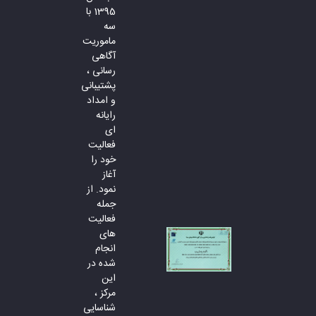
1395 با
سه
ماموریت
آگاهی
رسانی ،
پشتیبانی
و امداد
رایانه
ای
فعالیت
خود را
آغاز
نمود. از
جمله
فعالیت
های
انجام
شده در
این
مرکز ،
شناسایی