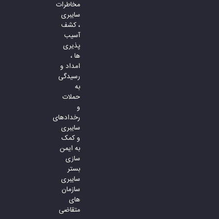
مخاطرات
سایبری
، کشف
آسیب
پذیری
ها ،
امداد و
رسیدگی
به
حملات
و
رخدادهای
سایبری
و کمک
به ایمن
سازی
بستر
سایبری
سازمان
های
متقاضی