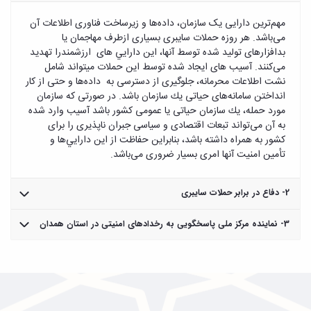
مهم‌ترين دارايى يک سازمان، داده‌ها و زيرساخت فناورى اطلاعات آن
می‌باشد. هر روزه حملات سايبرى بسيارى ازطرف مهاجمان يا
بدافزارهاى توليد شده توسط آنها، اين دارايي های ارزشمندرا تهديد
می‌كنند. آسيب هاى ايجاد شده توسط اين حملات ميتواند شامل
نشت اطلاعات محرمانه، جلوگيرى از دسترسى به داده‌ها و حتى از كار
انداختن سامانه‌هاى حياتى يك سازمان باشد. در صورتى كه سازمان
مورد حمله، يك سازمان حياتى يا عمومى كشور باشد آسيب وارد شده
به آن می‌تواند تبعات اقتصادى و سياسى جبران ناپذيرى را براى
كشور به همراه داشته باشد، بنابراين حفاظت از اين دارايي‌ها و
تأمين امنيت آنها امرى بسيار ضروری می‌باشد.
2- دفاع در برابر حملات سایبری
مهاجمان از آسيب‌پذيری‌هاى موجود در زيرساخت فناورى اطلاعات
3- نماینده مرکز ملی پاسخگویی به رخدادهای امنیتی در استان همدان
سازمان برای طراحى و اجراى حملات بدافزارهاى خود بهره‌گيرى
مي‌كنند. اين آسيب پذیری‌ها می‌توانند در طراحى شبكه، در تنظيمات
در سراسر دنيا مراكز پاسخگويى به رخدادهاى امنيتى (CERT)،
و پيكربندى شبكه، كارگزاران و نرم افزارها و در كد نرم افزارهای
وظيفه آگاهى رسانى امنيتى و ارائه راهكارهاى امنيتى به سازمانها را
سيستمى و كاربردى سازمان باشد؛ بنابراين، هر سازمان وظيفه دارد به
دارند. در كشور ما نيز مركز ماهر به عنوان CERT ملی درسال 1387
صورت دوره‌اى اين آسيب پذیری‌ها را شناسايى وآنها را برطرف نمايد.
ايجاد و درسطح ملى فعاليت گسترده‌اى را براى پيشگيرى و مقابله با
همچنين با بايش مداوم و برخط زيرساخت فناورى اطلاعات خود،
حوادث فضاى تبادل اطلاعات برعهده دارد. مركزآپا به عنوان نماينده