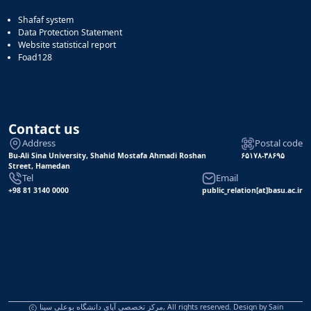
Shafaf system
Data Protection Statement
Website statistical report
Foad128
Contact us
Address
Postal code
Bu-Ali Sina University, Shahid Mostafa Ahmadi Roshan
۶۵۱۷۸-۳۸۶۹۵
Street, Hamedan
Tel
Email
+98 81 3140 0000
public_relation[at]basu.ac.ir
مرکز تخصصی آپای دانشگاه بوعلی سینا, All rights reserved. Design by
Sain