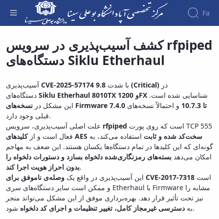
Fa
Siklu Etherhaul - مرکز تخصصی آپای دانشگاه
کشف آسیب‌پذیری در سرویس rfpiped
بوعلی سینا
درباره‌
دستگاه‌های Siklu Etherhaul
ما
خدمات
ما
آسیب‌پذیری
CVE-2025-57174
با شدت
9.8 (Critical)
در
شناسایی شده است.
Siklu Etherhaul 8010TX و 1200FX
دستگاه‌های
نسخه‌های Firmware 7.4.0 تا 10.7.3
و احتمالاً نسخه‌های
این مشکل در
قبلی وجود دارد.
علت اصلی آسیب‌پذیری، سرویس
rfpiped
است که روی پورت TCP 555
کلیدهای AES سخت‌کد شده و ثابت
استفاده می‌کند، به
فعال است و از
گونه‌ای که این کلیدها در تمام دستگاه‌ها یکسان هستند. این ضعف به مهاجم
امکان می‌دهد
بسته‌های رمزنگاری‌شده دلخواه بسازد و دستورات دلخواه را
بدون احراز هویت اجرا کند
.
است
وصله‌ی ناموفق برای CVE-2017-7318
این آسیب‌پذیری در واقع یک
و ممکن است سایر دستگاه‌های سری Etherhaul با Firmware مشابه را
نیز تحت تأثیر قرار دهد. بهره‌برداری موفق از این مشکل می‌تواند منجر
شود.
به
دسترسی غیرمجاز کامل، تغییر تنظیمات و اجرای کد دلخواه